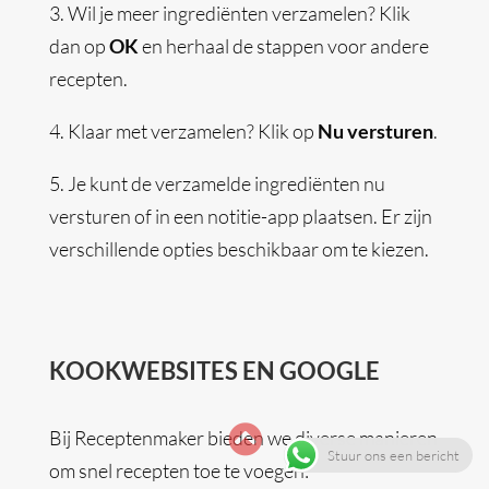
3.
Wil je meer ingrediënten verzamelen? Klik
dan op
OK
en herhaal de stappen voor andere
recepten.
4.
Klaar met verzamelen? Klik op
Nu versturen
.
5.
Je kunt de verzamelde ingrediënten nu
versturen of in een notitie-app plaatsen. Er zijn
verschillende opties beschikbaar om te kiezen.
KOOKWEBSITES EN GOOGLE

Bij Receptenmaker bieden we diverse manieren
Stuur ons een bericht
om snel recepten toe te voegen: