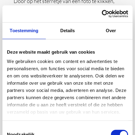
Door op het sterretje van een foto te klikken,
wordt die foto ingesteld als de afbeelding van
het recept in de receptenlijst.
Toestemming
Details
Over
RECEPTEN TOEVOEGEN EN
BEWERKEN
Deze website maakt gebruik van cookies
We gebruiken cookies om content en advertenties te
EEN RECEPT TOEVOEGEN
personaliseren, om functies voor social media te bieden
Om een nieuw recept toe te voegen, ga je naar
en om ons websiteverkeer te analyseren. Ook delen we
het menu en selecteer je
Recepten toevoegen
informatie over uw gebruik van onze site met onze
partners voor social media, adverteren en analyse. Deze
en vervolgens
Zelf een recept invoeren
.
partners kunnen deze gegevens combineren met andere
informatie die u aan ze heeft verstrekt of die ze hebben
Er verschijnt een leeg receptenscherm waarin
verzameld op basis van uw gebruik van hun services.
je de gewenste informatie kunt invullen, zoals:
naam, soort gerecht (categorieën), URL van de
Toestemmingsselectie
bron, tags, opmerkingen, aantal personen,
Noodzakelijk