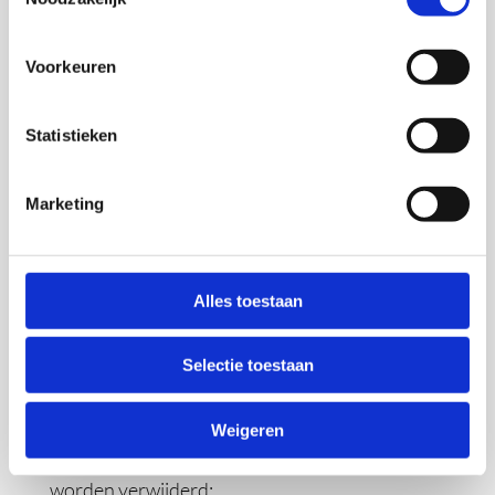
aantal stuks, bereidingstijd, oventijd,
oventemperatuur en bron.
Voorkeuren
Door naar links te swipen, kun je de secties
Statistieken
Ingrediënten
,
Bereiding
en
Voedingswaarden
invullen.
Marketing
Klik op opslaan.
Belangrijk detail:
Alleen de naam van het
recept is verplicht.
Alles toestaan
Selectie toestaan
RECEPT VERWIJDEREN
Weigeren
Recepten kunnen op verschillende manieren
worden verwijderd: